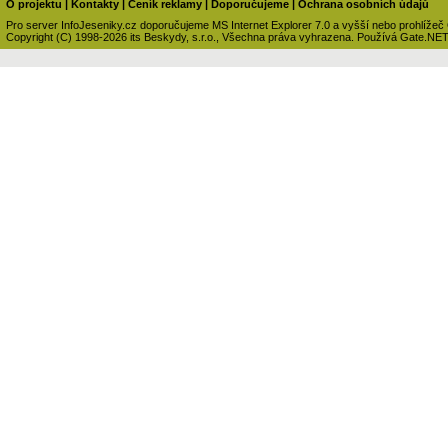
O projektu
|
Kontakty
|
Ceník reklamy
|
Doporučujeme
|
Ochrana osobních údajů
Pro server InfoJeseniky.cz doporučujeme MS Internet Explorer 7.0 a vyšší nebo prohlížeč
Copyright (C) 1998-2026 its Beskydy, s.r.o., Všechna práva vyhrazena. Používá Gate.NE