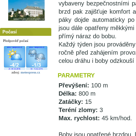
vybaveny bezpečnostními pá
brzd pak zajišťuje komfort a
páky dojde automaticky po
jsou dále opatřeny měkkými p
Počasí
přímý náraz do bobu.
Předpověď počasí
Každý týden jsou prováděny 
ročně před zahájením provoz
celou dráhu i boby odzkouší a
zdroj:
meteopress.cz
PARAMETRY
Převýšení:
100 m
Délka:
800 m
Zatáčky:
15
Teréní zlomy:
3
Max. rychlost:
45 km/hod.
Boby jsou opatřené brzdou, lze