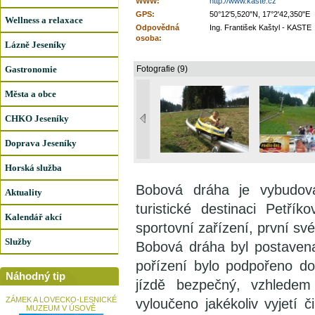
WWW:
http://www.kaste.cz
GPS:
50°12'5,520"N, 17°2'42,350"E
Wellness a relaxace
Odpovědná
Ing. František Kaštyl - KASTE
osoba:
Lázně Jeseníky
Gastronomie
Fotografie (9)
Města a obce
CHKO Jeseníky
Doprava Jeseníky
Horská služba
Bobová dráha je vybudo
Aktuality
turistické destinaci Petř
Kalendář akcí
sportovní zařízení, první sv
Služby
Bobová dráha byl postavena
pořízení bylo podpořeno do
Náhodný tip
jízdě bezpečný, vzhlede
ZÁMEK A LOVECKO-LESNICKÉ
vyloučeno jakékoliv vyjetí 
MUZEUM V ÚSOVĚ