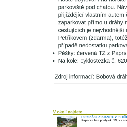
parkoviště pod chatou. Náv
přijíždějící vlastním aut
zaparkovat přímo u dráhy n
cestujících je nejvhodnější
Petříkovem (zdarma), totéž
případě nedostatku parkovac
Pěšky: červená TZ z Papr
Na kole: cyklostezka č. 620
Zdroj informací: Bobová drá
V okolí najdete ...
HORSKÁ CHATA KASTE V PETŘ
Kapacita bez přistýlek: 29, v ce