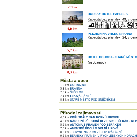
239 m
HORSKY HOTEL PAPRSEK
Kapacita bez přistýlek: 49, v ce
4,0 km
PENZION NA VRŠKU BRANNÁ
Kapacita bez přistýlek: 24, v ce
5,7 km
HOTEL POHODA - STARÉ MĚST
(osoba/noc)
8,3 km
Města a obce
1,8 km
OSTRUŽNÁ
5,3 km
BRANNÁ
7,0 km
ŠLÉGLOV
7,4 km
LIPOVÁ-LÁZNĚ
8,3 km
STARÉ MĚSTO POD SNĚŽNÍKEM
Přírodní zajímavosti
4,0 km
OBŘÍ SKÁLY NAD HORNÍ LIPOVOU
4,3 km
NÁRODNÍ PŘÍRODNÍ REZERVACE ŠERÁK - KE
5,6 km
ANTONIUS PRAMEN POD ŠERÁKEM
7,6 km
ANENSKÉ ÚDOLÍ V DOLNÍ LIPOVÉ
8,3 km
JESKYNĚ NA POMEZÍ - LIPOVÁ-LÁZNĚ
9,5 km
BERNSKÝ PRAMEN V RYCHLEBSKÝCH HORÁCH