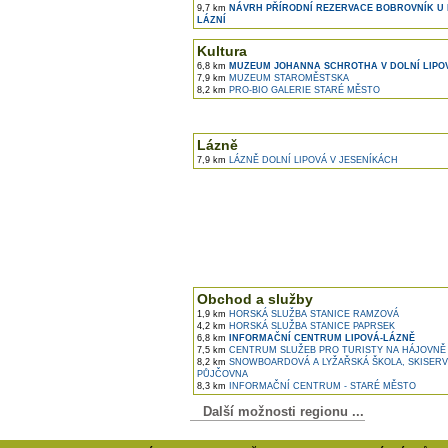
9,7 km
NÁVRH PŘÍRODNÍ REZERVACE BOBROVNÍK U 
LÁZNÍ
Kultura
6,8 km
MUZEUM JOHANNA SCHROTHA V DOLNÍ LIPO
7,9 km
MUZEUM STAROMĚSTSKA
8,2 km
PRO-BIO GALERIE STARÉ MĚSTO
Lázně
7,9 km
LÁZNĚ DOLNÍ LIPOVÁ V JESENÍKÁCH
Obchod a služby
1,9 km
HORSKÁ SLUŽBA STANICE RAMZOVÁ
4,2 km
HORSKÁ SLUŽBA STANICE PAPRSEK
6,8 km
INFORMAČNÍ CENTRUM LIPOVÁ-LÁZNĚ
7,5 km
CENTRUM SLUŽEB PRO TURISTY NA HÁJOVNĚ
8,2 km
SNOWBOARDOVÁ A LYŽAŘSKÁ ŠKOLA, SKISERV
PŮJČOVNA
8,3 km
INFORMAČNÍ CENTRUM - STARÉ MĚSTO
Další možnosti regionu ...