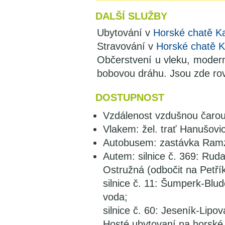
DALŠÍ SLUŽBY
Ubytování v
Horské chatě K
Stravování v
Horské chatě K
Občerstvení u vleku, modern
bobovou dráhu. Jsou zde rovn
DOSTUPNOST
Vzdálenost vzdušnou čaro
Vlakem: žel. trať Hanušovi
Autobusem: zastávka Ramz
Autem: silnice č. 369: Ru
Ostružná (odbočit na Petří
silnice č. 11: Šumperk-Blu
voda;
silnice č. 60: Jeseník-Lipo
Hosté ubytovaní na horské