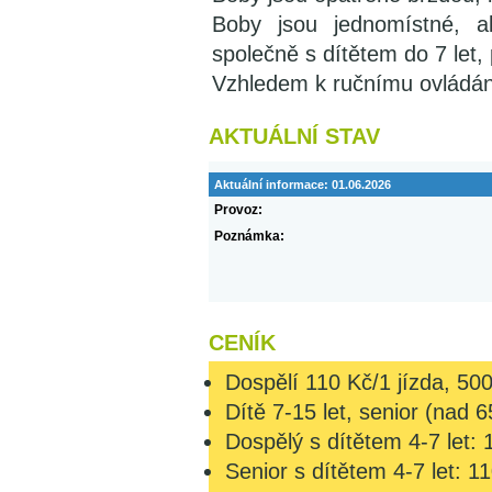
Boby jsou jednomístné, a
společně s dítětem do 7 let,
Vzhledem k ručnímu ovládání
AKTUÁLNÍ STAV
Aktuální informace:
01.06.2026
Provoz:
Poznámka:
CENÍK
Dospělí 110 Kč/1 jízda, 500
Dítě 7-15 let, senior (nad 6
Dospělý s dítětem 4-7 let: 
Senior s dítětem 4-7 let: 11