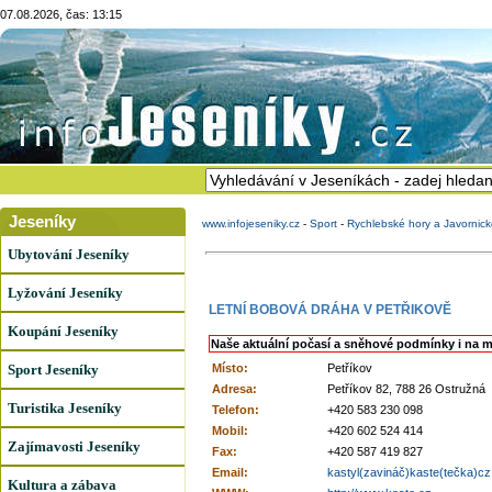
07.08.2026, čas: 13:15
Jeseníky
www.infojeseniky.cz
-
Sport
-
Rychlebské hory a Javornic
Ubytování Jeseníky
Lyžování Jeseníky
LETNÍ BOBOVÁ DRÁHA V PETŘIKOVĚ
Koupání Jeseníky
Naše aktuální počasí a sněhové podmínky i na m
Sport Jeseníky
Místo:
Petříkov
Adresa:
Petříkov 82, 788 26 Ostružná
Turistika Jeseníky
Telefon:
+420 583 230 098
Mobil:
+420 602 524 414
Zajímavosti Jeseníky
Fax:
+420 587 419 827
Email:
kastyl(zavináč)kaste(tečka)cz
Kultura a zábava