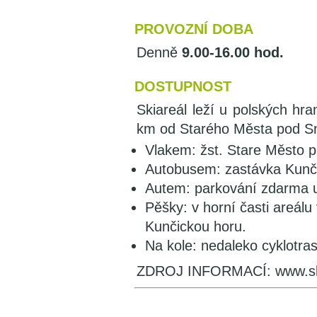
PROVOZNÍ DOBA
Denně
9.00-16.00 hod.
DOSTUPNOST
Skiareál leží u polských hr
km od Starého Města pod S
Vlakem: žst. Stare Město p
Autobusem: zastávka Kunči
Autem: parkování zdarma u
Pěšky: v horní časti areál
Kunčickou horu.
Na kole: nedaleko cyklotras
ZDROJ INFORMACÍ: www.ski