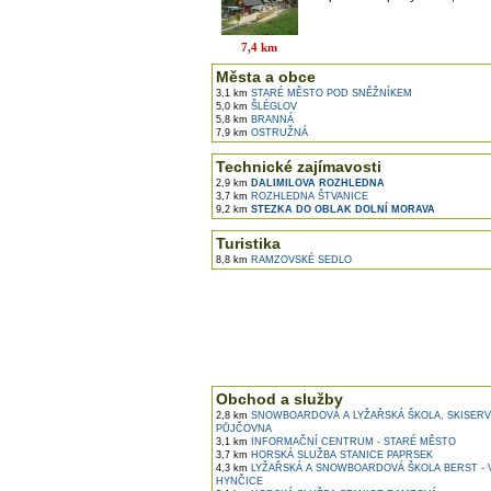
7,4 km
Města a obce
3,1 km
STARÉ MĚSTO POD SNĚŽNÍKEM
5,0 km
ŠLÉGLOV
5,8 km
BRANNÁ
7,9 km
OSTRUŽNÁ
Technické zajímavosti
2,9 km
DALIMILOVA ROZHLEDNA
3,7 km
ROZHLEDNA ŠTVANICE
9,2 km
STEZKA DO OBLAK DOLNÍ MORAVA
Turistika
8,8 km
RAMZOVSKÉ SEDLO
Obchod a služby
2,8 km
SNOWBOARDOVÁ A LYŽAŘSKÁ ŠKOLA, SKISERV
PŮJČOVNA
3,1 km
INFORMAČNÍ CENTRUM - STARÉ MĚSTO
3,7 km
HORSKÁ SLUŽBA STANICE PAPRSEK
4,3 km
LYŽAŘSKÁ A SNOWBOARDOVÁ ŠKOLA BERST - 
HYNČICE