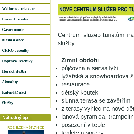
Wellness a relaxace
Lázně Jeseníky
Gastronomie
Centrum služeb turistům n
Města a obce
služby.
CHKO Jeseníky
Zimní období
Doprava Jeseníky
půjčovna a servis lyží
Horská služba
lyžařská a snowboardová š
Aktuality
restaurace
dětský koutek
Kalendář akcí
slunná terasa se závětřím
Služby
z terasy výhled na nové dět
lanová pyramida, trampolín
Náhodný tip
posezení v teple
ROZHLEDNA ŠTVANICE
toalety a sprchy