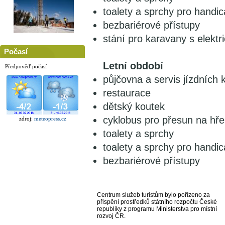
toalety a sprchy pro handi
bezbariérové přístupy
stání pro karavany s elektr
Počasí
Letní období
Předpověď počasí
půjčovna a servis jízdních k
restaurace
dětský koutek
cyklobus pro přesun na hř
zdroj:
meteopress.cz
toalety a sprchy
toalety a sprchy pro handi
bezbariérové přístupy
Centrum služeb turistům bylo pořízeno za
přispění prostředků státního rozpočtu České
republiky z programu Ministerstva pro místní
rozvoj ČR.