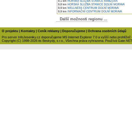
9,1 km
HORSKÁ SLUŽBA STANICE RAMZOVÁ
9,8 km
HORSKÁ SLUŽBA STANICE DOLNÍ MORAVA
9,9 km
WELLNESS CENTRUM DOLNÍ MORAVA
9,9 km
INFORMAČNÍ CENTRUM DOLNÍ MORAVA
Další možnosti regionu ...
O projektu
|
Kontakty
|
Ceník reklamy
|
Doporučujeme
|
Ochrana osobních údajů
Pro server InfoJeseniky.cz doporučujeme MS Internet Explorer 7.0 a vyšší nebo prohlížeč
Copyright (C) 1998-2026 its Beskydy, s.r.o., Všechna práva vyhrazena. Používá Gate.NE