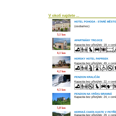
V okolí najdete ...
HOTEL POHODA - STARÉ MĚST
(osoba/noc)
3,1 km
APARTMÁNY TROJICE
Kapacita bez přistýlek: 18, v ce
4,1 km
HORSKY HOTEL PAPRSEK
Kapacita bez přistýlek: 49, v ce
4,2 km
PENZION KRALIČÁK
Kapacita bez přistýlek: 22, v ce
4,5 km
PENZION NA VRŠKU BRANNÁ
Kapacita bez přistýlek: 24, v ce
5,8 km
HORSKÁ CHATA KASTE V PETŘ
Kapacita bez přistýlek: 29, v ce