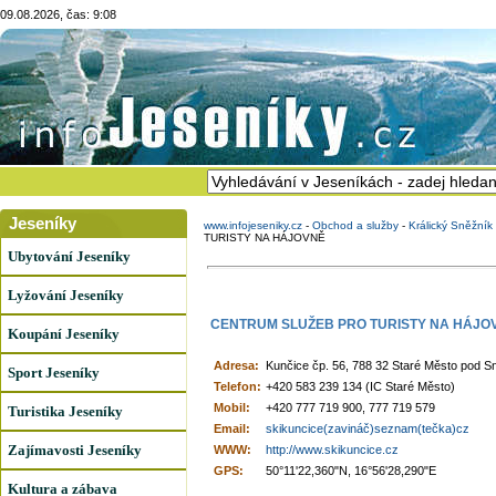
09.08.2026, čas: 9:08
Jeseníky
www.infojeseniky.cz
-
Obchod a služby
-
Králický Sněžní
TURISTY NA HÁJOVNĚ
Ubytování Jeseníky
Lyžování Jeseníky
CENTRUM SLUŽEB PRO TURISTY NA HÁJO
Koupání Jeseníky
Adresa:
Kunčice čp. 56, 788 32 Staré Město pod 
Sport Jeseníky
Telefon:
+420 583 239 134 (IC Staré Město)
Mobil:
+420 777 719 900, 777 719 579
Turistika Jeseníky
Email:
skikuncice(zavináč)seznam(tečka)cz
Zajímavosti Jeseníky
WWW:
http://www.skikuncice.cz
GPS:
50°11'22,360"N, 16°56'28,290"E
Kultura a zábava