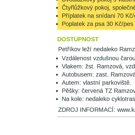
Čtyřlůžkový pokoj, společn
Příplatek na snídani 70 Kč/
Poplatek za psa 30 Kč/pes
DOSTUPNOST
Petříkov leží nedaleko Ramz
Vzdálenost vzdušnou čaro
Vlakem: žst. Ramzová, vzd
Autobusem: zast. Ramzová
Autem: vlastní parkoviště.
Pěšky: červená TZ Ramzov
Na kole: nedaleko cyklotras
ZDROJ INFORMACÍ: www.ka