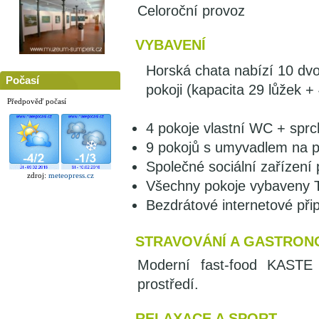
Celoroční provoz
VYBAVENÍ
Horská chata nabízí 10 dvo
Počasí
pokoji (kapacita 29 lůžek + 
Předpověď počasí
4 pokoje vlastní WC + sprc
9 pokojů s umyvadlem na po
Společné sociální zařízení
zdroj:
meteopress.cz
Všechny pokoje vybaveny 
Bezdrátové internetové přip
STRAVOVÁNÍ A GASTRON
Moderní fast-food KASTE 
prostředí.
RELAXACE A SPORT