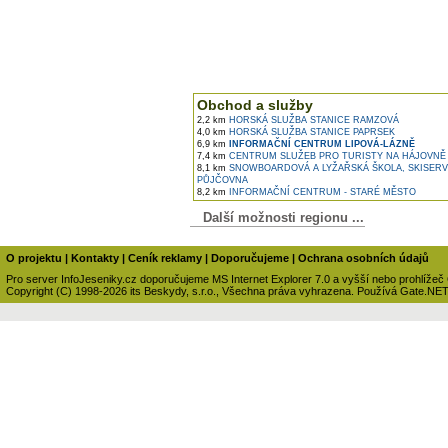
Obchod a služby
2,2 km
HORSKÁ SLUŽBA STANICE RAMZOVÁ
4,0 km
HORSKÁ SLUŽBA STANICE PAPRSEK
6,9 km
INFORMAČNÍ CENTRUM LIPOVÁ-LÁZNĚ
7,4 km
CENTRUM SLUŽEB PRO TURISTY NA HÁJOVNĚ
8,1 km
SNOWBOARDOVÁ A LYŽAŘSKÁ ŠKOLA, SKISERV
PŮJČOVNA
8,2 km
INFORMAČNÍ CENTRUM - STARÉ MĚSTO
Další možnosti regionu ...
O projektu
|
Kontakty
|
Ceník reklamy
|
Doporučujeme
|
Ochrana osobních údajů
Pro server InfoJeseniky.cz doporučujeme MS Internet Explorer 7.0 a vyšší nebo prohlížeč
Copyright (C) 1998-2026 its Beskydy, s.r.o., Všechna práva vyhrazena. Používá Gate.NE