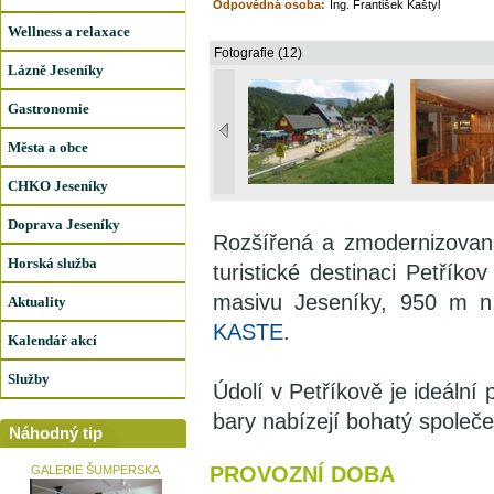
Odpovědná osoba:
Ing. František Kaštyl
Wellness a relaxace
Fotografie (12)
Lázně Jeseníky
Gastronomie
Města a obce
CHKO Jeseníky
Doprava Jeseníky
Rozšířená a zmodernizovan
Horská služba
turistické destinaci Petříko
masivu Jeseníky, 950 m n
Aktuality
KASTE
.
Kalendář akcí
Služby
Údolí v Petříkově je ideální 
bary nabízejí bohatý společe
Náhodný tip
PROVOZNÍ DOBA
GALERIE ŠUMPERSKA