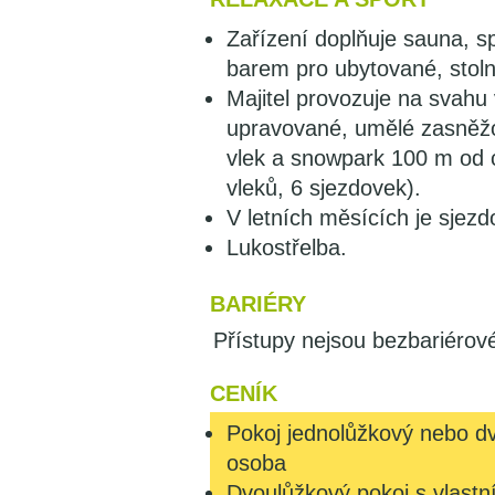
Zařízení doplňuje sauna, 
barem pro ubytované, stolní
Majitel provozuje na svahu
upravované, umělé zasněžo
vlek a snowpark 100 m od c
vleků, 6 sjezdovek).
V letních měsících je sjez
Lukostřelba.
BARIÉRY
Přístupy nejsou bezbariérov
CENÍK
Pokoj jednolůžkový nebo dv
osoba
Dvoulůžkový pokoj s vlast