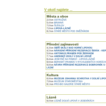
V okolí najdete ...
Města a obce
2,0 km
OSTRUŽNÁ
5,4 km
BRANNÁ
7,0 km
ŠLÉGLOV
7,6 km
LIPOVÁ-LÁZNĚ
8,2 km
STARÉ MĚSTO POD SNĚŽNÍKEM
Přírodní zajímavosti
4,3 km
OBŘÍ SKÁLY NAD HORNÍ LIPOVOU
4,5 km
NÁRODNÍ PŘÍRODNÍ REZERVACE ŠERÁK - KE
5,9 km
ANTONIUS PRAMEN POD ŠERÁKEM
7,7 km
ANENSKÉ ÚDOLÍ V DOLNÍ LIPOVÉ
8,4 km
JESKYNĚ NA POMEZÍ - LIPOVÁ-LÁZNĚ
9,6 km
BERNSKÝ PRAMEN V RYCHLEBSKÝCH HORÁCH
9,9 km
NÁVRH PŘÍRODNÍ REZERVACE BOBROVNÍK U 
LÁZNÍ
Kultura
6,9 km
MUZEUM JOHANNA SCHROTHA V DOLNÍ LIPO
7,8 km
MUZEUM STAROMĚSTSKA
8,1 km
PRO-BIO GALERIE STARÉ MĚSTO
Lázně
8,0 km
LÁZNĚ DOLNÍ LIPOVÁ V JESENÍKÁCH