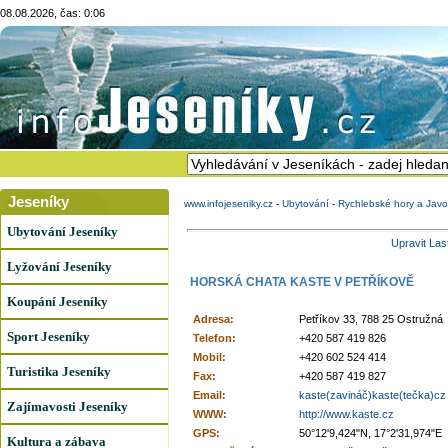
08.08.2026, čas: 0:06
Jeseníky
www.infojeseniky.cz
-
Ubytování
-
Rychlebské hory a Javo
Ubytování Jeseníky
Upravit Las
Lyžování Jeseníky
HORSKÁ CHATA KASTE V PETŘÍKOVĚ
Koupání Jeseníky
Adresa:
Petříkov 33, 788 25 Ostružná
Sport Jeseníky
Telefon:
+420 587 419 826
Mobil:
+420 602 524 414
Turistika Jeseníky
Fax:
+420 587 419 827
Email:
kaste(zavináč)kaste(tečka)cz
Zajímavosti Jeseníky
WWW:
http://www.kaste.cz
GPS:
50°12'9,424"N, 17°2'31,974"E
Kultura a zábava