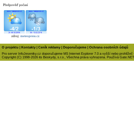
Předpověď počasí
zdroj:
meteopress.cz
O projektu
|
Kontakty
|
Ceník reklamy
|
Doporučujeme
|
Ochrana osobních údajů
Pro server InfoJeseniky.cz doporučujeme MS Internet Explorer 7.0 a vyšší nebo prohlížeč
Copyright (C) 1998-2026 its Beskydy, s.r.o., Všechna práva vyhrazena. Používá Gate.NE