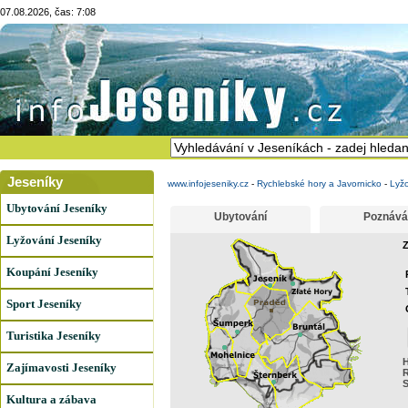
07.08.2026, čas: 7:08
Jeseníky
www.infojeseniky.cz
-
Rychlebské hory a Javornicko
-
Lyž
Ubytování Jeseníky
Ubytování
Poznává
Lyžování Jeseníky
Z
Koupání Jeseníky
Sport Jeseníky
Turistika Jeseníky
H
Zajímavosti Jeseníky
R
S
Kultura a zábava