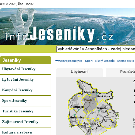
09.08.2026, čas: 15:02
Jeseníky
www.infojeseniky.cz
-
Sport
-
Nízký Jeseník - Šternbersko
Ubytování Jeseníky
Ubytování
Poznává
Lyžování Jeseníky
Z
Koupání Jeseníky
Sport Jeseníky
Turistika Jeseníky
N
Zajímavosti Jeseníky
Z
Kultura a zábava