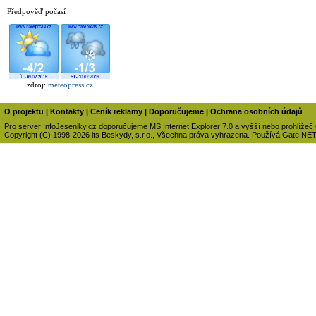
Předpověď počasí
zdroj:
meteopress.cz
O projektu
|
Kontakty
|
Ceník reklamy
|
Doporučujeme
|
Ochrana osobních údajů
Pro server InfoJeseniky.cz doporučujeme MS Internet Explorer 7.0 a vyšší nebo prohlížeč
Copyright (C) 1998-2026 its Beskydy, s.r.o., Všechna práva vyhrazena. Používá Gate.NE