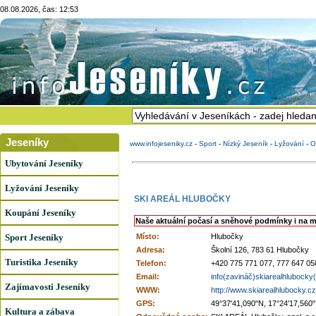
08.08.2026, čas: 12:53
Jeseníky
www.infojeseniky.cz
-
Sport
-
Nízký Jeseník
-
Lyžování
-
O
Ubytování Jeseníky
Lyžování Jeseníky
SKI AREÁL HLUBOČKY
Koupání Jeseníky
Naše aktuální počasí a sněhové podmínky i na m
Sport Jeseníky
Místo:
Hlubočky
Adresa:
Školní 126, 783 61 Hlubočky
Turistika Jeseníky
Telefon:
+420 775 771 077, 777 647 05
Email:
info(zavináč)skiarealhlubocky
Zajímavosti Jeseníky
WWW:
http://www.skiarealhlubocky.cz
GPS:
49°37'41,090"N, 17°24'17,560
Kultura a zábava