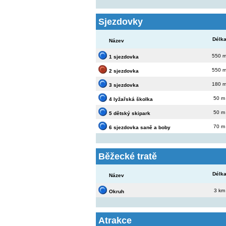
Sjezdovky
Délk
Název
550 
1 sjezdovka
550 
2 sjezdovka
180 
3 sjezdovka
50 m
4 lyžařská školka
50 m
5 dětský skipark
70 m
6 sjezdovka saně a boby
Běžecké tratě
Délk
Název
3 km
Okruh
Atrakce