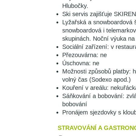
Hlubočky.
Ski servis zajišťuje SKIRE
Lyžařská a snowboardová
snowboardová i telemarková
skupinách. Noční výuka na
Sociální zařízení: v restau
Přezouvárna: ne
Úschovna: ne
Možnosti způsobů platby: ho
volný čas (Sodexo apod.)
Kouření v areálu: nekuřáck
Sáňkování a bobování: zvl
bobování
Pronájem sjezdovky s kloub
STRAVOVÁNÍ A GASTRON