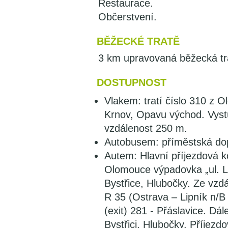
Restaurace.
Občerstvení.
BĚŽECKÉ TRATĚ
3 km upravovaná běžecká tr
DOSTUPNOST
Vlakem: tratí číslo 310 z 
Krnov, Opavu východ. Vystu
vzdálenost 250 m.
Autobusem: příměstská do
Autem: Hlavní příjezdová 
Olomouce výpadovka „ul. L
Bystřice, Hlubočky. Ze vzd
R 35 (Ostrava – Lipník n/
(exit) 281 - Přáslavice. D
Bystřici, Hlubočky. Příjez