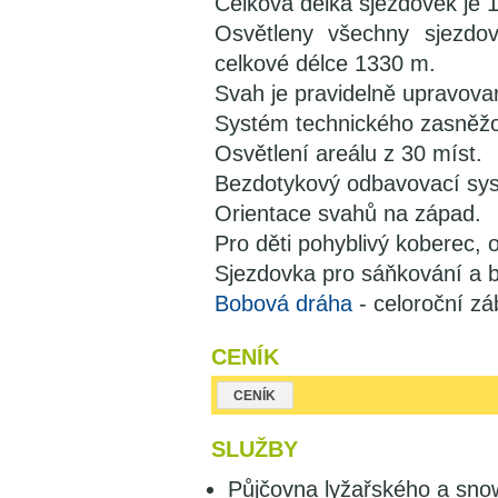
Celková délka sjezdovek je 
Osvětleny všechny sjezdo
celkové délce 1330 m.
Svah je pravidelně upravova
Systém technického zasněžo
Osvětlení areálu z 30 míst.
Bezdotykový odbavovací sys
Orientace svahů na západ.
Pro děti pohyblivý koberec, 
Sjezdovka pro sáňkování a 
Bobová dráha
- celoroční z
CENÍK
CENÍK
SLUŽBY
Půjčovna lyžařského a sno