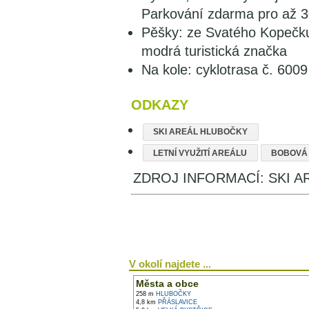
Parkování zdarma pro až 3
Pěšky: ze Svatého Kopečk
modrá turistická značka
Na kole: cyklotrasa č. 6009
ODKAZY
SKI AREÁL HLUBOČKY
LETNÍ VYUŽITÍ AREÁLU
BOBOVÁ
ZDROJ INFORMACÍ: SKI AREÁ
V okolí najdete ...
Města a obce
258 m
HLUBOČKY
4,8 km
PŘÁSLAVICE