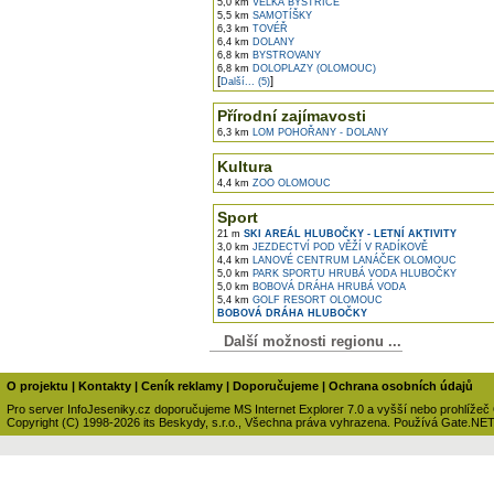
5,0 km
VELKÁ BYSTŘICE
5,5 km
SAMOTÍŠKY
6,3 km
TOVÉŘ
6,4 km
DOLANY
6,8 km
BYSTROVANY
6,8 km
DOLOPLAZY (OLOMOUC)
[
]
Další... (5)
Přírodní zajímavosti
6,3 km
LOM POHOŘANY - DOLANY
Kultura
4,4 km
ZOO OLOMOUC
Sport
21 m
SKI AREÁL HLUBOČKY - LETNÍ AKTIVITY
3,0 km
JEZDECTVÍ POD VĚŽÍ V RADÍKOVĚ
4,4 km
LANOVÉ CENTRUM LANÁČEK OLOMOUC
5,0 km
PARK SPORTU HRUBÁ VODA HLUBOČKY
5,0 km
BOBOVÁ DRÁHA HRUBÁ VODA
5,4 km
GOLF RESORT OLOMOUC
BOBOVÁ DRÁHA HLUBOČKY
Další možnosti regionu ...
O projektu
|
Kontakty
|
Ceník reklamy
|
Doporučujeme
|
Ochrana osobních údajů
Pro server InfoJeseniky.cz doporučujeme MS Internet Explorer 7.0 a vyšší nebo prohlížeč
Copyright (C) 1998-2026 its Beskydy, s.r.o., Všechna práva vyhrazena. Používá Gate.NE