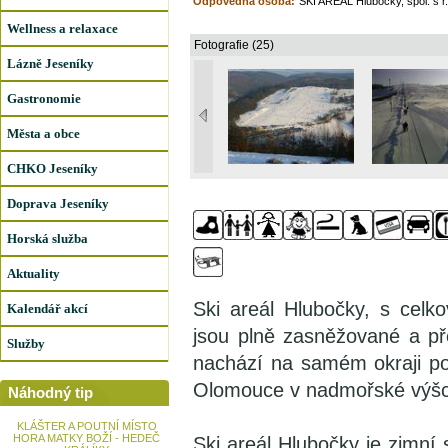
Odpovědná osoba:
SKI AREÁL Hlubočky, spol. s r.
Wellness a relaxace
Fotografie (25)
Lázně Jeseníky
Gastronomie
Města a obce
CHKO Jeseníky
Doprava Jeseníky
Horská služba
Aktuality
Ski areál Hlubočky, s celk
Kalendář akcí
jsou plně zasněžované a př
Služby
nachází na samém okraji p
Olomouce v nadmořské výš
Náhodný tip
KLÁŠTER A POUTNÍ MÍSTO
HORA MATKY BOŽÍ - HEDEČ
Ski areál Hlubočky je zimní 