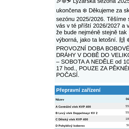
🎉❄️⛷️ Lyžařská sezóna 202
ukončena ❄️ Děkujeme za s
sezónu 2025/2026. Těšíme 
vás v té příští 2026/2027 a 
že bude nejméně stejně tak
výborná, jako ta letošní. 🙌 
PROVOZNÍ DOBA BOBOV
DRÁHY V DOBĚ DO VELI
– SOBOTA A NEDĚLE od 10
17 hod., POUZE ZA PĚKN
POČASÍ.
Přepravní zařízení
Dé
Název
55
A Centrální vlek KVP 400
55
B Levý vlek Doppelmayr KV 2
18
C Dětský vlek KVP 400
5
D Pohyblivý koberec