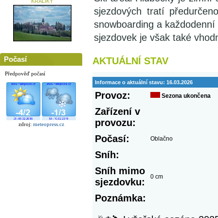
KRÁLÍKY
sjezdových tratí předurčeno
snowboarding a každodenní r
sjezdovek je však také vhodn
Počasí
AKTUÁLNÍ STAV
Předpověď počasí
Informace o aktuální stavu:
16.03.2026
Provoz:
Sezona ukončena
Zařízení v
provozu:
zdroj:
meteopress.cz
Počasí:
Oblačno
Sníh:
Sníh mimo
0 cm
sjezdovku:
Poznámka: