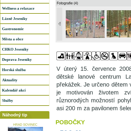
Fotografie (4)
Wellness a relaxace
Lázně Jeseníky
Gastronomie
Města a obce
CHKO Jeseníky
Doprava Jeseníky
V úterý 15. července 200
Horská služba
dětské lanové centrum La
Aktuality
překážek. Je určeno dětem v
Kalendář akcí
je motivován životem zv
různorodých možností pohy
Služby
asi 200 m za pavilonem šel
Náhodný tip
POBOČKY
HRAD SOVINEC