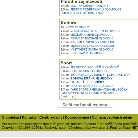
Přírodní zajímavosti
5,4 km
LOM POHOŘANY - DOLANY
8,5 km
JEZERO PODĚBRADY U OLOMOUCE
CHKO LITOVELSKÉ POMORAVÍ
Kultura
25 m
ZOO OLOMOUC
7,4 km
VLASTIVĚDNÉ MUZEUM OLOMOUC
7,4 km
MUZEUM UMĚNÍ OLOMOUC
7,6 km
PEVNOST POZNÁNÍ OLOMOUC
7,7 km
KINO METROPOL V OLOMOUCI
8,0 km
MORAVSKÉ DIVADLO OLOMOUC
8,6 km
VÝSTAVIŠTĚ FLORA OLOMOUC
9,4 km
CINESTAR V OLOMOUCI
Sport
2,0 km
JEZDECTVÍ POD VĚŽÍ V RADÍKOVĚ
3,8 km
GOLF RESORT OLOMOUC
4,4 km
SKI AREÁL HLUBOČKY - LETNÍ AKTIVITY
4,4 km
BOBOVÁ DRÁHA HLUBOČKY
4,4 km
SKI AREÁL HLUBOČKY
7,7 km
BOBOVÁ DRÁHA HRUBÁ VODA
7,7 km
PARK SPORTU HRUBÁ VODA HLUBOČKY
LANOVÉ CENTRUM PROUD V OLOMOUCI
[
]
Další... (1)
Další možnosti regionu ...
O projektu
|
Kontakty
|
Ceník reklamy
|
Doporučujeme
|
Ochrana osobních údajů
Pro server InfoJeseniky.cz doporučujeme MS Internet Explorer 7.0 a vyšší nebo prohlížeč
Copyright (C) 1998-2026 its Beskydy, s.r.o., Všechna práva vyhrazena. Používá Gate.NE