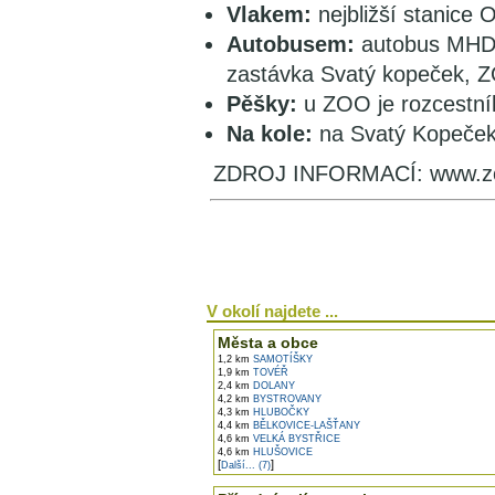
Vlakem:
nejbližší stanice 
Autobusem:
autobus MHD č
zastávka Svatý kopeček, Z
Pěšky:
u ZOO je rozcestník 
Na kole:
na Svatý Kopeček 
ZDROJ INFORMACÍ: www.zo
V okolí najdete ...
Města a obce
1,2 km
SAMOTÍŠKY
1,9 km
TOVÉŘ
2,4 km
DOLANY
4,2 km
BYSTROVANY
4,3 km
HLUBOČKY
4,4 km
BĚLKOVICE-LAŠŤANY
4,6 km
VELKÁ BYSTŘICE
4,6 km
HLUŠOVICE
[
]
Další... (7)