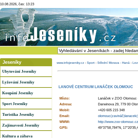
10.08.2026, čas: 13:23
Jeseníky
www.infojeseniky.cz
-
Sport
-
Střední Morava - Haná
-
Lez
Ubytování Jeseníky
Lyžování Jeseníky
LANOVÉ CENTRUM LANÁČEK OLOMOUC
Koupání Jeseníky
Místo:
Lanáček v ZOO Olomouc 
Sport Jeseníky
Adresa:
Darwinova 29, 779 00 Ol
Mobil:
+420 605 215 348
Turistika Jeseníky
Email:
olomouc(zavináč)lanacek(
WWW:
http://www.zoo-olomouc.cz
Zajímavosti Jeseníky
GPS:
49°37'58,784"N, 17°20'35,
Kultura a zábava