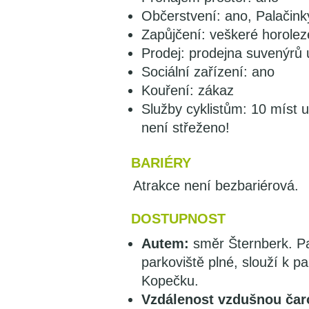
Občerstvení: ano, Palačin
Zapůjčení: veškeré horole
Prodej: prodejna suvenýrů
Sociální zařízení: ano
Kouření: zákaz
Služby cyklistům: 10 míst 
není střeženo!
BARIÉRY
Atrakce není bezbariérová.
DOSTUPNOST
Autem:
směr Šternberk. Pa
parkoviště plné, slouží k 
Kopečku.
Vzdálenost vzdušnou čar