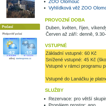
ZOO Olomouc
Vyhlídková věž ZOO Olom
PROVOZNÍ DOBA
Počasí
Duben, květen, říjen, víkend
Červen až září: denně, 9.30
Předpověď počasí
VSTUPNÉ
Základní vstupné: 60 Kč
zdroj:
meteopress.cz
Snížené vstupné: 45 Kč (ško
Vstupné v rámci programu pr
Vstupné do Lanáčku je platn
SLUŽBY
Rezervace: pro větší skupi
Pronájem prostor: ano