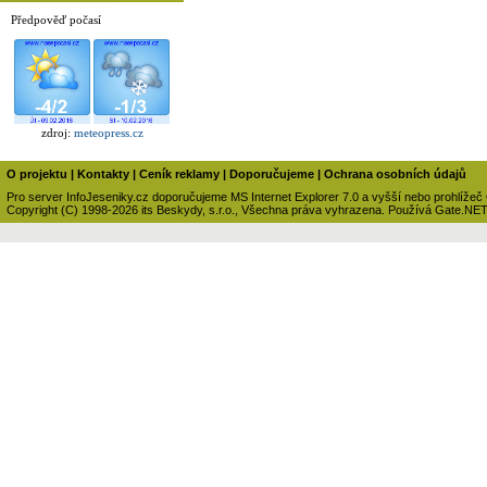
Předpověď počasí
zdroj:
meteopress.cz
O projektu
|
Kontakty
|
Ceník reklamy
|
Doporučujeme
|
Ochrana osobních údajů
Pro server InfoJeseniky.cz doporučujeme MS Internet Explorer 7.0 a vyšší nebo prohlížeč
Copyright (C) 1998-2026 its Beskydy, s.r.o., Všechna práva vyhrazena. Používá Gate.NE