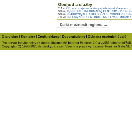
Obchod a služby
114 m
ČD, a.s. - železniční stanice Vrbno pod Pradědem
586 m
TURISTICKÉ INFORMAČNÍ CENTRUM - VRBNO 
586 m
PŮJČOVNA KOL A KOLOBĚŽEK - VRBNO POD P
7,5 km
INFORMAČNÍ CENTRUM - KARLOVA STUDÁNKA
Další možnosti regionu ...
O projektu
|
Kontakty
|
Ceník reklamy
|
Doporučujeme
|
Ochrana osobních údajů
Pro server InfoJeseniky.cz doporučujeme MS Internet Explorer 7.0 a vyšší nebo prohlížeč
Copyright (C) 1998-2026 its Beskydy, s.r.o., Všechna práva vyhrazena. Používá Gate.NE