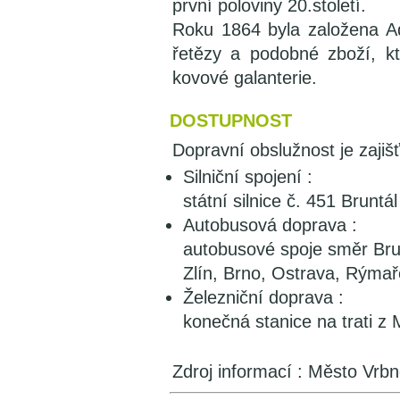
první poloviny 20.století.
Roku 1864 byla založena A
řetězy a podobné zboží, k
kovové galanterie.
DOSTUPNOST
Dopravní obslužnost je zajiš
Silniční spojení :
státní silnice č. 451 Brunt
Autobusová doprava :
autobusové spoje směr Brun
Zlín, Brno, Ostrava, Rýmař
Železniční doprava :
konečná stanice na trati z 
Zdroj informací : Město Vr