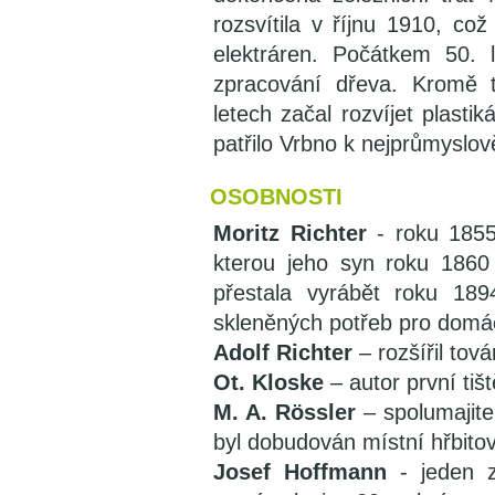
rozsvítila v říjnu 1910, co
elektráren. Počátkem 50.
zpracování dřeva. Kromě t
letech začal rozvíjet plasti
patřilo Vrbno k nejprůmyslo
OSOBNOSTI
Moritz Richter
- roku 1855 
kterou jeho syn roku 1860 
přestala vyrábět roku 18
skleněných potřeb pro domá
Adolf Richter
– rozšířil tov
Ot. Kloske
– autor první tiš
M. A. Rössler
– spolumajitel
byl dobudován místní hřbitov
Josef Hoffmann
- jeden z