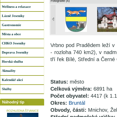
Fotografie (4)
Wellness a relaxace
Lázně Jeseníky
Gastronomie
Města a obce
CHKO Jeseníky
Vrbno pod Pradědem leží v 
- rozloha 740 km2), v nad
Doprava Jeseníky
tří řek Bílé, Střední a Černé
Horská služba
Aktuality
Kalendář akcí
Status:
město
Celková výměra:
6891 ha
Služby
Počet obyvatel:
4417 (k 1.
Náhodný tip
Okres:
Bruntál
Obvody, části:
Mnichov, Žel
ROZHLEDNA ŠTVANICE