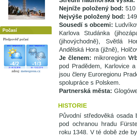
Střední nadmořská výška:
Nejníže položený bod:
510
Nejvýše položený bod:
149
Sousedí s obcemi:
Ludvíkov
Počasí
Karlova Studánka (jihozáp
Předpověď počasí
(jihovýchodně), Světlá Ho
Andělská Hora (jižně), Holč
Je členem:
mikroregion
Vrb
pod Pradědem, Karlovice a
zdroj:
meteopress.cz
jsou členy Euroregionu Pradě
spolupráce s Polskem.
Partnerská města:
Glogówe
HISTORIE
Původní středověká osada 
pod ochranou hradu Fürst
roku 1348. V té době zde byl