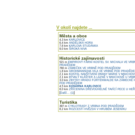
V okolí najdete ...
Města a obce
4,3 km
KARLOVICE
6,4 km
ANDĚLSKÁ HORA
7,6 km
KARLOVA STUDÁNKA
9,0 km
ŠIROKÁ NIVA
Historické zajímavosti
521 m
EMPIROVÝ FARNÍ KOSTEL SV. MICHALA VE VRB
PRADĚDEM
760 m
ZÁMEČEK VE VRBNĚ POD PRADĚDEM
1,8 km
GROHMANNOVA VILA VE VRBNĚ POD PRADĚD
2,1 km
KOSTEL NAVŠTÍVENÍ PANNY MARIE V MNICHOV
2,1 km
BÝVALÝ KLÁŠTER A LÁZNĚ V MNICHOVĚ U VRBNA
3,0 km
ZBYTKY HRADU FÜRTENWALDE NA ZÁMECKÉ 
POD PRADĚDEM
4,5 km
KOSÁRNA KARLOVICE
8,0 km
ZŘÍCENINA DŘEVOÚHELNÉ TAVÍCÍ PECE U HE
[
]
Další... (1)
Turistika
397 m
CYKLOTRASY Z VRBNA POD PRADĚDEM
8,2 km
ROZCESTÍ HVĚZDA V HRUBÉM JESENÍKU