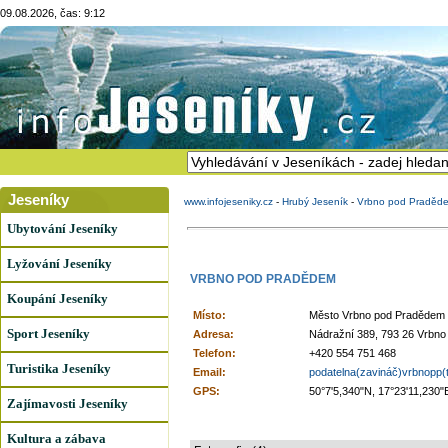
09.08.2026, čas: 9:12
Jeseníky
www.infojeseniky.cz
-
Hrubý Jeseník
-
Vrbno pod Praděd
Ubytování Jeseníky
Lyžování Jeseníky
VRBNO POD PRADĚDEM
Koupání Jeseníky
Místo:
Město Vrbno pod Pradědem
Sport Jeseníky
Adresa:
Nádražní 389, 793 26 Vrbn
Telefon:
+420 554 751 468
Turistika Jeseníky
Email:
podatelna(zavináč)vrbnopp(
GPS:
50°7'5,340"N, 17°23'11,230"
Zajímavosti Jeseníky
Kultura a zábava