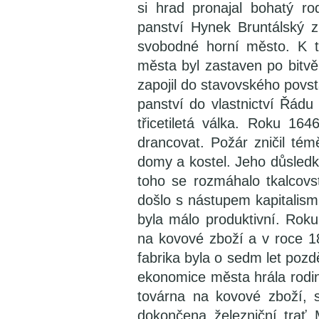
si hrad pronajal bohatý r
panství Hynek Bruntálský z
svobodné horní město. K t
města byl zastaven po bitvě
zapojil do stavovského povst
panství do vlastnictví Řád
třicetiletá válka. Roku 16
drancovat. Požár zničil tém
domy a kostel. Jeho důsledky
toho se rozmáhalo tkalcov
došlo s nástupem kapitalism
byla málo produktivní. Rok
na kovové zboží a v roce 18
fabrika byla o sedm let pozdě
ekonomice města hrála rodina
továrna na kovové zboží, 
dokončena železniční trať 