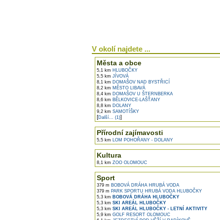
V okolí najdete ...
Města a obce
5,1 km
HLUBOČKY
5,5 km
JÍVOVÁ
8,1 km
DOMAŠOV NAD BYSTŘICÍ
8,2 km
MĚSTO LIBAVÁ
8,4 km
DOMAŠOV U ŠTERNBERKA
8,6 km
BĚLKOVICE-LAŠŤANY
8,8 km
DOLANY
9,2 km
SAMOTÍŠKY
[
]
Další... (1)
Přírodní zajímavosti
5,5 km
LOM POHOŘANY - DOLANY
Kultura
8,1 km
ZOO OLOMOUC
Sport
379 m
BOBOVÁ DRÁHA HRUBÁ VODA
379 m
PARK SPORTU HRUBÁ VODA HLUBOČKY
5,3 km
BOBOVÁ DRÁHA HLUBOČKY
5,3 km
SKI AREÁL HLUBOČKY
5,3 km
SKI AREÁL HLUBOČKY - LETNÍ AKTIVITY
5,9 km
GOLF RESORT OLOMOUC