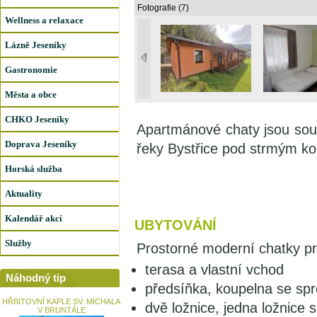
Fotografie (7)
Wellness a relaxace
Lázně Jeseníky
Gastronomie
Města a obce
CHKO Jeseníky
Apartmánové chaty jsou so
Doprava Jeseníky
řeky Bystřice pod strmým k
Horská služba
Aktuality
Kalendář akcí
UBYTOVÁNÍ
Služby
Prostorné moderní chatky pr
terasa a vlastní vchod
Náhodný tip
předsíňka, koupelna se sp
HŘBITOVNÍ KAPLE SV. MICHALA
dvě ložnice, jedna ložnice
V BRUNTÁLE