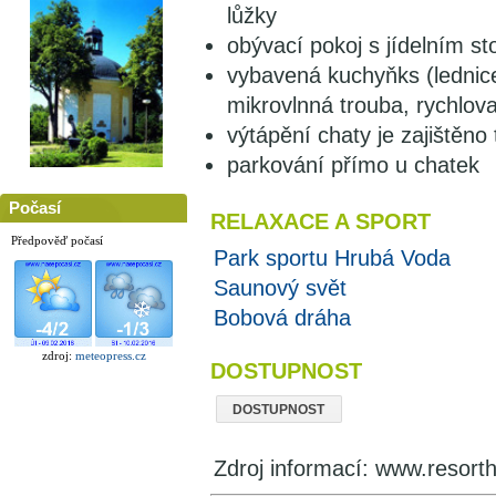
lůžky
obývací pokoj s jídelním st
vybavená kuchyňks (lednic
mikrovlnná trouba, rychlov
výtápění chaty je zajištěno
parkování přímo u chatek
Počasí
RELAXACE A SPORT
Předpověď počasí
Park sportu Hrubá Voda
Saunový svět
Bobová dráha
zdroj:
meteopress.cz
DOSTUPNOST
DOSTUPNOST
Zdroj informací: www.resort