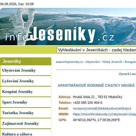
06.08.2026, čas: 10:08
Jeseníky
www.infojeseniky.cz
-
Ubytování
-
Nízký Jeseník
-
Bungalo
Ubytování Jeseníky
Upravit Las
Lyžování Jeseníky
APARTMÁNOVÉ RODINNÉ CHATKY HRUBÁ
Koupání Jeseníky
Adresa:
Hrubá Voda 21 , 783 61 Hlubočky
Sport Jeseníky
Telefon:
+420 585 100 404-5
Email:
recepce(zavináč)hlubokydvur(tečka)cz
Turistika Jeseníky
WWW:
https://resorthrubavoda.cz/ubytovani-chat
GPS:
49°40'10,392"N, 17°26'28,269"E
Zajímavosti Jeseníky
Kultura a zábava