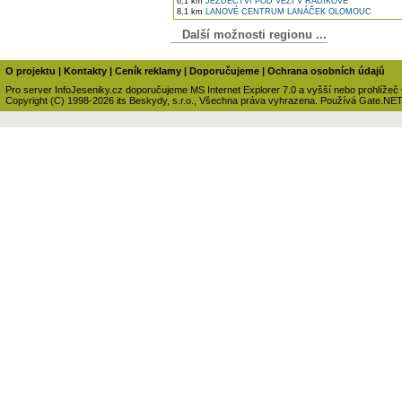
6,1 km
JEZDECTVÍ POD VĚŽÍ V RADÍKOVĚ
8,1 km
LANOVÉ CENTRUM LANÁČEK OLOMOUC
Další možnosti regionu ...
O projektu
|
Kontakty
|
Ceník reklamy
|
Doporučujeme
|
Ochrana osobních údajů
Pro server InfoJeseniky.cz doporučujeme MS Internet Explorer 7.0 a vyšší nebo prohlížeč
Copyright (C) 1998-2026 its Beskydy, s.r.o., Všechna práva vyhrazena. Používá Gate.NE