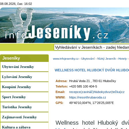
08.08.2026, čas: 16:02
Jeseníky
www.infojeseniky.cz
-
Ubytování
-
Nízký Jeseník
-
Hotely
Ubytování Jeseníky
WELLNESS HOTEL HLUBOKÝ DVŮR HLUB
Lyžování Jeseníky
Adresa:
Hrubá Voda 21 , 783 61 Hlubočky
Koupání Jeseníky
Telefon:
+420 585 100 404-5
Email:
recepce(zavináč)hlubokydvur(tečka)cz
Sport Jeseníky
WWW:
https://resorthrubavoda.cz
GPS:
49°40'10,004"N, 17°26'25,005"E
Turistika Jeseníky
Zajímavosti Jeseníky
Wellness hotel Hluboký dv
Kultura a zábava