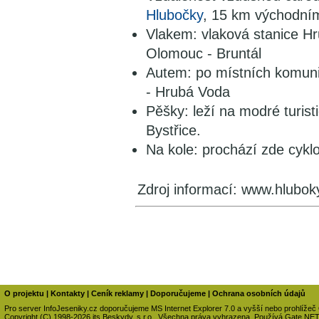
Hlubočky
, 15 km východn
Vlakem: vlaková stanice Hr
Olomouc - Bruntál
Autem: po místních komuni
- Hrubá Voda
Pěšky: leží na modré turis
Bystřice.
Na kole: prochází zde cyklo
Zdroj informací: www.hlubok
O projektu
|
Kontakty
|
Ceník reklamy
|
Doporučujeme
|
Ochrana osobních údajů
Pro server InfoJeseniky.cz doporučujeme MS Internet Explorer 7.0 a vyšší nebo prohlížeč
Copyright (C) 1998-2026 its Beskydy, s.r.o., Všechna práva vyhrazena. Používá Gate.NE