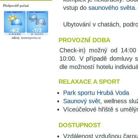
Předpověď počasí
vstup do
saunového světa
.
Ubytování v chatách, podr
zdroj:
meteopress.cz
PROVOZNÍ DOBA
Check-in) možný od 14:00 
10:00. V případě domluvy s
dle možností hotelu individu
RELAXACE A SPORT
Park sportu Hrubá Voda
Saunový svět
, wellness sl
Víceúčelové hřiště s uměl
DOSTUPNOST
Vzdálenost vzdušnou čaro