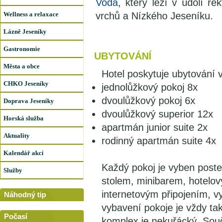
Voda
, který leží v údolí 
Wellness a relaxace
vrchů a Nízkého Jeseníku.
Lázně Jeseníky
Gastronomie
UBYTOVÁNÍ
Města a obce
Hotel poskytuje ubytování v
CHKO Jeseníky
jednolůžkový pokoj 8x
dvoulůžkový pokoj 6x
Doprava Jeseníky
dvoulůžkový superior 12x
Horská služba
apartmán junior suite 2x
Aktuality
rodinný apartmán suite 4x
Kalendář akcí
Každý pokoj je vyben poste
Služby
stolem, minibarem, hotelov
internetovým připojením, v
Náhodný tip
vybavení pokoje je vždy ta
Počasí
komplex je nekuřácký. Souč