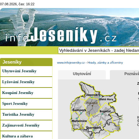
07.08.2026, čas: 16:22
Jeseníky
www.infojeseniky.cz
-
Hrady, zámky a zříceniny
Ubytování Jeseníky
Ubytování
Poznává
Lyžování Jeseníky
Z
Koupání Jeseníky
Sport Jeseníky
Turistika Jeseníky
K
Š
Zajímavosti Jeseníky
Kultura a zábava