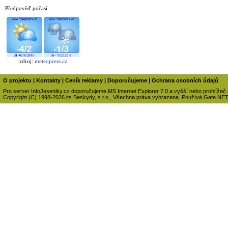
Předpověď počasí
zdroj:
meteopress.cz
O projektu
|
Kontakty
|
Ceník reklamy
|
Doporučujeme
|
Ochrana osobních údajů
Pro server InfoJeseniky.cz doporučujeme MS Internet Explorer 7.0 a vyšší nebo prohlížeč
Copyright (C) 1998-2026 its Beskydy, s.r.o., Všechna práva vyhrazena. Používá Gate.NE