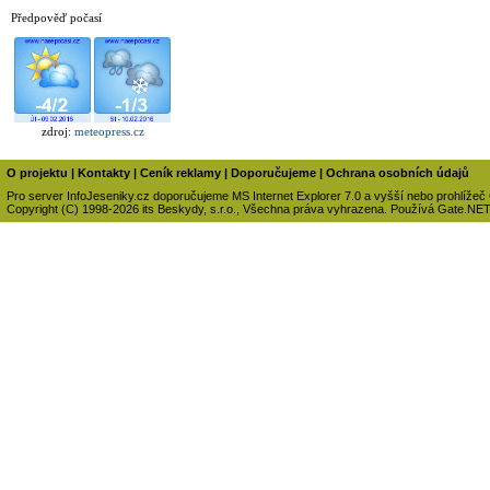
Předpověď počasí
zdroj:
meteopress.cz
O projektu
|
Kontakty
|
Ceník reklamy
|
Doporučujeme
|
Ochrana osobních údajů
Pro server InfoJeseniky.cz doporučujeme MS Internet Explorer 7.0 a vyšší nebo prohlížeč
Copyright (C) 1998-2026 its Beskydy, s.r.o., Všechna práva vyhrazena. Používá Gate.NE