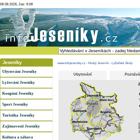
08.08.2026, čas: 8:08
Jeseníky
www.infojeseniky.cz
-
Hrubý Jeseník
-
Lyžařské školy
Ubytování Jeseníky
Ubytování
Poznává
Lyžování Jeseníky
Z
Koupání Jeseníky
Sport Jeseníky
Turistika Jeseníky
Z
Zajímavosti Jeseníky
J
Kultura a zábava