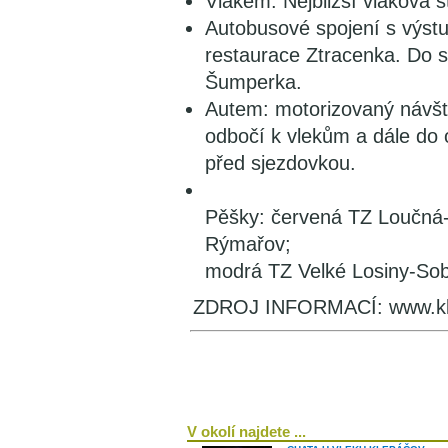
Vlakem: Nejbližší vlaková s
Autobusové spojení s výst
restaurace Ztracenka. Do s
Šumperka.
Autem: motorizovaný návšt
odbočí k vlekům a dále do 
před sjezdovkou.
Pěšky: červená TZ Loučná
Rýmařov;
modrá TZ Velké Losiny-Sob
ZDROJ INFORMACÍ: www.kl
V okolí najdete ...