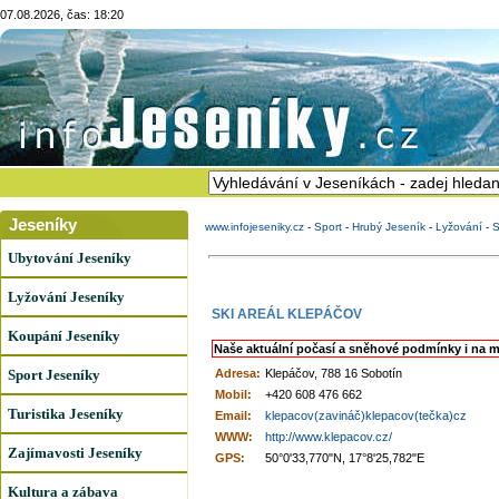
07.08.2026, čas: 18:20
Jeseníky
www.infojeseniky.cz
-
Sport
-
Hrubý Jeseník
-
Lyžování
-
S
Ubytování Jeseníky
Lyžování Jeseníky
SKI AREÁL KLEPÁČOV
Koupání Jeseníky
Naše aktuální počasí a sněhové podmínky i na m
Sport Jeseníky
Adresa:
Klepáčov, 788 16 Sobotín
Mobil:
+420 608 476 662
Turistika Jeseníky
Email:
klepacov(zavináč)klepacov(tečka)cz
WWW:
http://www.klepacov.cz/
Zajímavosti Jeseníky
GPS:
50°0'33,770"N, 17°8'25,782"E
Kultura a zábava