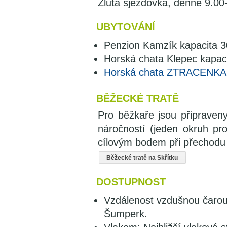
Žlutá sjezdovka, denně 9.00
UBYTOVÁNÍ
Penzion Kamzík kapacita 30
Horská chata Klepec kapaci
Horská chata ZTRACENKA
BĚŽECKÉ TRATĚ
Pro běžkaře jsou připraven
náročností (jeden okruh pro
cílovým bodem při přechodu
Běžecké tratě na Skřítku
DOSTUPNOST
Vzdálenost vzdušnou čarou
Šumperk.