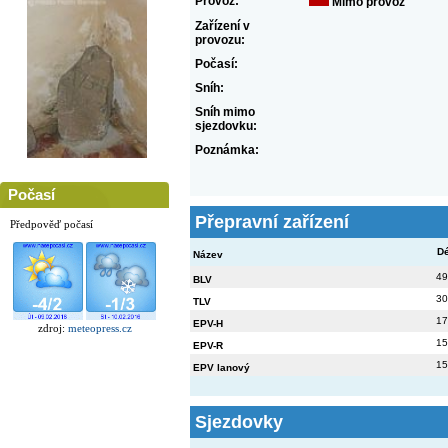
Provoz:
Mimo provoz
Zařízení v
provozu:
Počasí:
Sníh:
Sníh mimo
sjezdovku:
Poznámka:
Počasí
Přepravní zařízení
Předpověď počasí
Dé
Název
49
BLV
30
TLV
17
EPV-H
zdroj:
meteopress.cz
15
EPV-R
15
EPV lanový
Sjezdovky