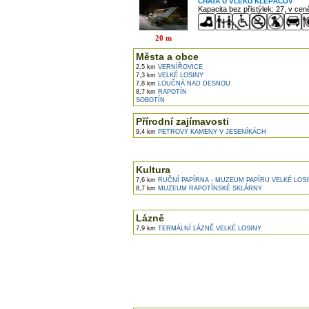
CHATA U VLEKU KLEPÁČOV
Kapacita bez přistýlek: 27, v ce
20 m
Města a obce
2,5 km
VERNÍŘOVICE
7,3 km
VELKÉ LOSINY
7,8 km
LOUČNÁ NAD DESNOU
8,7 km
RAPOTÍN
SOBOTÍN
Přírodní zajímavosti
9,4 km
PETROVY KAMENY V JESENÍKÁCH
Kultura
7,6 km
RUČNÍ PAPÍRNA - MUZEUM PAPÍRU VELKÉ LOS
8,7 km
MUZEUM RAPOTÍNSKÉ SKLÁRNY
Lázně
7,9 km
TERMÁLNÍ LÁZNĚ VELKÉ LOSINY