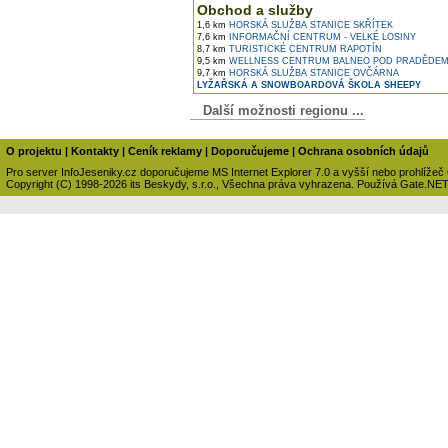
Obchod a služby
1,6 km
HORSKÁ SLUŽBA STANICE SKŘÍTEK
7,6 km
INFORMAČNÍ CENTRUM - VELKÉ LOSINY
8,7 km
TURISTICKÉ CENTRUM RAPOTÍN
9,5 km
WELLNESS CENTRUM BALNEO POD PRADĚDE
9,7 km
HORSKÁ SLUŽBA STANICE OVČÁRNA
LYŽAŘSKÁ A SNOWBOARDOVÁ ŠKOLA SHEEPY
Další možnosti regionu ...
O projektu
|
Kontakty
|
Ceník reklamy
|
Doporučujeme
|
Ochrana osobních údajů
Pro server InfoJeseniky.cz doporučujeme MS Internet Explorer 7.0 a vyšší nebo prohlížeč
Copyright (C) 1998-2026 its Beskydy, s.r.o., Všechna práva vyhrazena. Používá Gate.NE