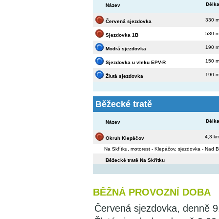
Délk
Název
330 
Červená sjezdovka
530 
Sjezdovka 1B
190 
Modrá sjezdovka
150 
Sjezdovka u vleku EPV-R
190 
Žlutá sjezdovka
Běžecké tratě
Délk
Název
4,3 k
Okruh Klepáčov
Na Skřítku, motorest - Klepáčov, sjezdovka - Nad B
Běžecké tratě Na Skřítku
BĚŽNÁ PROVOZNÍ DOBA
Červená sjezdovka, denně 9