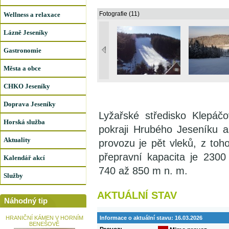
Fotografie (11)
Wellness a relaxace
Lázně Jeseníky
Gastronomie
Města a obce
CHKO Jeseníky
Doprava Jeseníky
Lyžařské středisko Klepáč
Horská služba
pokraji Hrubého Jeseníku 
Aktuality
provozu je pět vleků, z toh
přepravní kapacita je 230
Kalendář akcí
740 až 850 m n. m.
Služby
AKTUÁLNÍ STAV
Náhodný tip
HRANIČNÍ KÁMEN V HORNÍM
Informace o aktuální stavu:
16.03.2026
BENEŠOVĚ