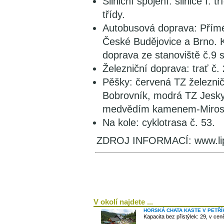
Silniční spojení: silnice I. t
třídy.
Autobusová doprava: Přímé 
České Budějovice a Brno. K
doprava ze stanoviště č.9 
Železniční doprava: trať č.
Pěšky: červená TZ železni
Bobrovník, modrá TZ Jesk
medvědím kamenem-Mirosl
Na kole: cyklotrasa č. 53.
ZDROJ INFORMACÍ: www.lip
V okolí najdete ...
HORSKÁ CHATA KASTE V PETŘ
Kapacita bez přistýlek: 29, v ce