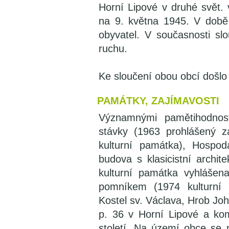
Horní Lipové v druhé svět.
na 9. května 1945. V době
obyvatel. V současnosti slo
ruchu.
Ke sloučení obou obcí došlo
PAMÁTKY, ZAJÍMAVOSTI
Významnými pamětihodnos
stávky (1963 prohlášený z
kulturní památka), Hospo
budova s klasicistní archi
kulturní památka vyhláše
pomníkem (1974 kulturní 
Kostel sv. Václava, Hrob J
p. 36 v Horní Lipové a ko
století. Na území obce se