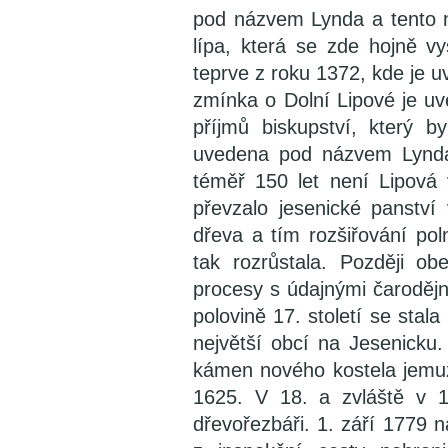
pod názvem Lynda a tento 
lípa, která se zde hojně 
teprve z roku 1372, kde je 
zmínka o Dolní Lipové je uv
příjmů biskupství, který 
uvedena pod názvem Lynda 
téměř 150 let není Lipov
převzalo jesenické panství 
dřeva a tím rozšiřování pol
tak rozrůstala. Později obe
procesy s údajnými čarodějn
polovině 17. století se sta
největší obcí na Jesenicku
kámen nového kostela jemuž
1625. V 18. a zvláště v 1
dřevořezbáři. 1. září 1779 na