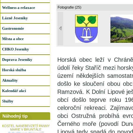
Wellness a relaxace
Fotografie (25)
Lázně Jeseníky
Gastronomie
Města a obce
CHKO Jeseníky
Horská obec leží v Chráně
Doprava Jeseníky
údolí řeky Staříč mezi hors
Horská služba
území někdejších samostatn
Aktuality
došlo ke sloučení obou obcí
Kalendář akcí
Ramzová. K Dolní Lipové ješ
obcí došlo teprve roku 19
Služby
celoroční rekreaci. Zajímav
obci Ostružná probíhá evr
Náhodný tip
Černého moře (povodí Duna
KOSTEL NANEBEVZETÍ PANNY
MARIE V BRUNTÁLE
Lipová tedy spadá do povod