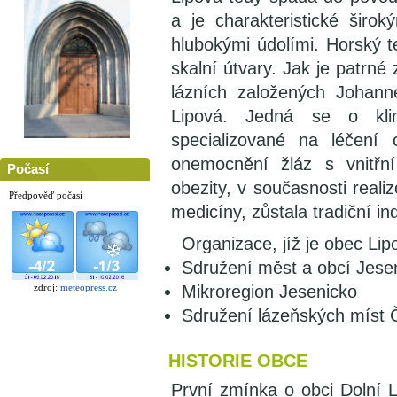
a je charakteristické širo
hlubokými údolími. Horský t
skalní útvary. Jak je patrné
lázních založených Johan
Lipová. Jedná se o kli
specializované na léčení 
onemocnění žláz s vnitřn
Počasí
obezity, v současnosti real
Předpověď počasí
medicíny, zůstala tradiční ind
Organizace, jíž je obec Li
Sdružení měst a obcí Jese
Mikroregion Jesenicko
zdroj:
meteopress.cz
Sdružení lázeňských míst
HISTORIE OBCE
První zmínka o obci Dolní 