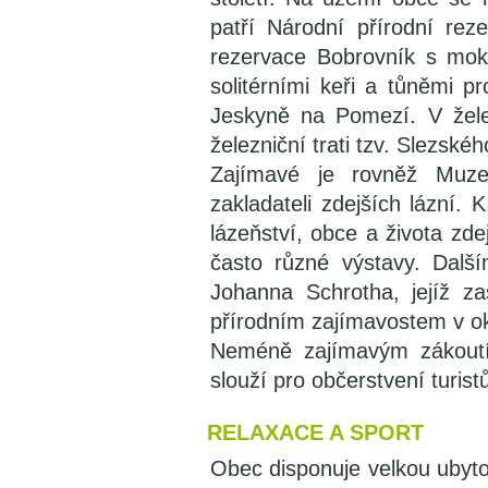
patří Národní přírodní rez
rezervace Bobrovník s mokř
solitérními keři a tůněmi p
Jeskyně na Pomezí. V žele
železniční trati tzv. Slezsk
Zajímavé je rovněž Muz
zakladateli zdejších lázní. K
lázeňství, obce a života zde
často různé výstavy. Dalš
Johanna Schrotha, jejíž za
přírodním zajímavostem v ok
Neméně zajímavým zákoutí
slouží pro občerstvení turist
RELAXACE A SPORT
Obec disponuje velkou ubyto