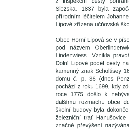
z inspekční cesty pohrani
Slezska. 1837 byla započ
přírodním léčitelem Johanne
Lipové zřízena učňovská ško
Obec Horní Lipová se v pí
pod názvem Oberlindenwi
Lindenwiess. Vznikla pravd
Dolní Lipové podél cesty 
kamenný znak Scholtisey 16
domu č. p. 36 (dnes Penzi
pochází z roku 1699, kdy zd
roce 1775 došlo k nebýva
dalšímu rozmachu obce doš
školní budovy byla dokonč
železniční trať Hanušovice
značné převýšení nazývána