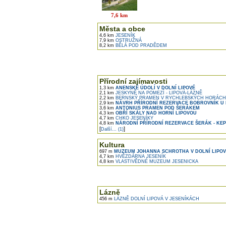
7,6 km
Města a obce
4,6 km
JESENÍK
7,9 km
OSTRUŽNÁ
8,2 km
BĚLÁ POD PRADĚDEM
Přírodní zajímavosti
1,3 km
ANENSKÉ ÚDOLÍ V DOLNÍ LIPOVÉ
2,1 km
JESKYNĚ NA POMEZÍ - LIPOVÁ-LÁZNĚ
2,2 km
BERNSKÝ PRAMEN V RYCHLEBSKÝCH HORÁCH
2,9 km
NÁVRH PŘÍRODNÍ REZERVACE BOBROVNÍK U 
3,6 km
ANTONIUS PRAMEN POD ŠERÁKEM
4,3 km
OBŘÍ SKÁLY NAD HORNÍ LIPOVOU
4,7 km
CHKO JESENÍKY
4,8 km
NÁRODNÍ PŘÍRODNÍ REZERVACE ŠERÁK - KE
[
]
Další... (1)
Kultura
697 m
MUZEUM JOHANNA SCHROTHA V DOLNÍ LIPOV
4,7 km
HVĚZDÁRNA JESENÍK
4,8 km
VLASTIVĚDNÉ MUZEUM JESENICKA
Lázně
456 m
LÁZNĚ DOLNÍ LIPOVÁ V JESENÍKÁCH