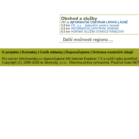
Obchod a služby
707 m
INFORMAČNÍ CENTRUM LIPOVÁ-LÁZNĚ
3,8 km
ČD, a.s. - železniční stanice Jeseník
4,6 km
INFORMAČNÍ CENTRUM JESENÍK
6,5 km
HORSKÁ SLUŽBA STANICE RAMZOVÁ
Další možnosti regionu ...
O projektu
|
Kontakty
|
Ceník reklamy
|
Doporučujeme
|
Ochrana osobních údajů
Pro server InfoJeseniky.cz doporučujeme MS Internet Explorer 7.0 a vyšší nebo prohlížeč
Copyright (C) 1998-2026 its Beskydy, s.r.o., Všechna práva vyhrazena. Používá Gate.NE