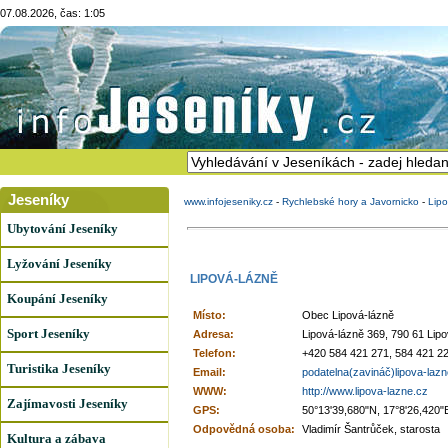
07.08.2026, čas: 1:05
Jeseníky
www.infojeseniky.cz
-
Rychlebské hory a Javornicko
-
Lipo
Ubytování Jeseníky
Lyžování Jeseníky
LIPOVÁ-LÁZNĚ
Koupání Jeseníky
Místo:
Obec Lipová-lázně
Sport Jeseníky
Adresa:
Lipová-lázně 369, 790 61 Lip
Telefon:
+420 584 421 271, 584 421 2
Turistika Jeseníky
Email:
podatelna(zavináč)lipova-laz
WWW:
http://www.lipova-lazne.cz
Zajímavosti Jeseníky
GPS:
50°13'39,680"N, 17°8'26,420"
Odpovědná osoba:
Vladimír Šantrůček, starosta
Kultura a zábava