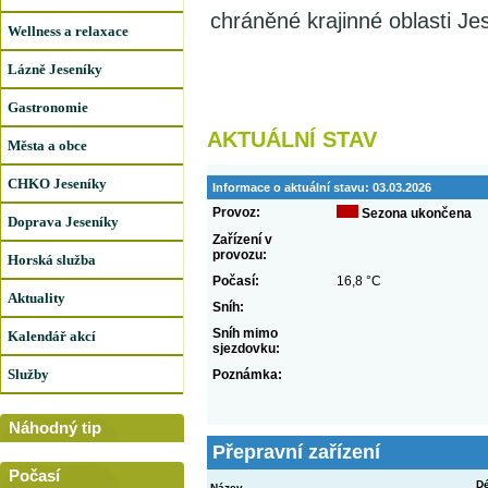
chráněné krajinné oblasti Je
Wellness a relaxace
Lázně Jeseníky
Gastronomie
AKTUÁLNÍ STAV
Města a obce
CHKO Jeseníky
Informace o aktuální stavu:
03.03.2026
Provoz:
Sezona ukončena
Doprava Jeseníky
Zařízení v
provozu:
Horská služba
Počasí:
16,8 °C
Aktuality
Sníh:
Sníh mimo
Kalendář akcí
sjezdovku:
Služby
Poznámka:
Náhodný tip
Přepravní zařízení
Počasí
Dé
Název