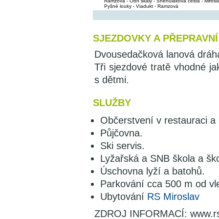
Ramzová - Obří skály - Sněhuláková cesta - Mirosla
Pyšné louky - Viadukt - Ramzová
SJEZDOVKY A PŘEPRAVNÍ
Dvousedačková lanová dráha
Tři sjezdové tratě vhodné ja
s dětmi.
SLUŽBY
Občerstvení v restauraci a 
Půjčovna.
Ski servis.
Lyžařská a SNB škola a ško
Úschovna lyží a batohů.
Parkování cca 500 m od vl
Ubytování
RS Miroslav
ZDROJ INFORMACÍ: www.rsm