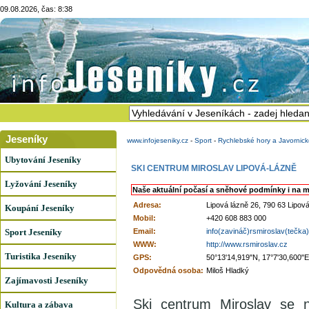
09.08.2026, čas: 8:38
Jeseníky
www.infojeseniky.cz
-
Sport
-
Rychlebské hory a Javornic
Ubytování Jeseníky
SKI CENTRUM MIROSLAV LIPOVÁ-LÁZNĚ
Lyžování Jeseníky
Naše aktuální počasí a sněhové podmínky i na m
Adresa:
Lipová lázně 26, 790 63 Lipov
Koupání Jeseníky
Mobil:
+420 608 883 000
Sport Jeseníky
Email:
info(zavináč)rsmiroslav(tečka
WWW:
http://www.rsmiroslav.cz
Turistika Jeseníky
GPS:
50°13'14,919"N, 17°7'30,600"E
Odpovědná osoba:
Miloš Hladký
Zajímavosti Jeseníky
Ski centrum Miroslav se 
Kultura a zábava