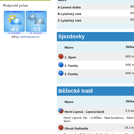
Předpověď počasí
80
A Lanová dráha
60
B Lyžařský vlek
60
C Lyžařský vlek
Sjezdovky
zdroj:
meteopress.cz
Délk
Název
800 
1. Sport
600 
2. Family
600 
3. Family
Běžecké tratě
Délk
Název
5,5 k
Horní Lipová - Lipová-lázně
Horní Lipová, žst. - U křížku - Nad kovárnou - Silni
lázní
19,2 
Okruh Sněhulák