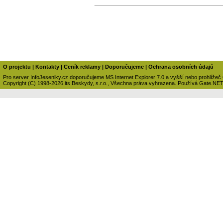
O projektu
|
Kontakty
|
Ceník reklamy
|
Doporučujeme
|
Ochrana osobních údajů
Pro server InfoJeseniky.cz doporučujeme MS Internet Explorer 7.0 a vyšší nebo prohlížeč
Copyright (C) 1998-2026 its Beskydy, s.r.o., Všechna práva vyhrazena. Používá Gate.NE